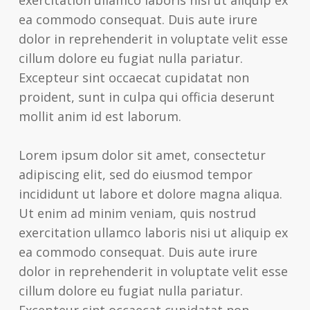
problems
ea commodo consequat. Duis aute irure
that
dolor in reprehenderit in voluptate velit esse
you
cillum dolore eu fugiat nulla pariatur.
encounter
Excepteur sint occaecat cupidatat non
using
proident, sunt in culpa qui officia deserunt
the
mollit anim id est laborum.
contact
form
Lorem ipsum dolor sit amet, consectetur
on
adipiscing elit, sed do eiusmod tempor
this
incididunt ut labore et dolore magna aliqua.
website.
Ut enim ad minim veniam, quis nostrud
This
exercitation ullamco laboris nisi ut aliquip ex
site
ea commodo consequat. Duis aute irure
uses
dolor in reprehenderit in voluptate velit esse
the
cillum dolore eu fugiat nulla pariatur.
WP
Excepteur sint occaecat cupidatat non