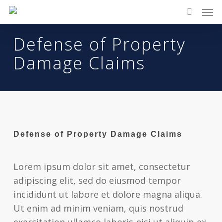
Skip
The
Men
to
owner
search
main
of
Defense of Property
content
this
Damage Claims
website
has
made
a
commitment
to
Defense of Property Damage Claims
accessibility
and
Lorem ipsum dolor sit amet, consectetur
inclusion,
adipiscing elit, sed do eiusmod tempor
please
incididunt ut labore et dolore magna aliqua.
report
Ut enim ad minim veniam, quis nostrud
any
exercitation ullamco laboris nisi ut aliquip ex